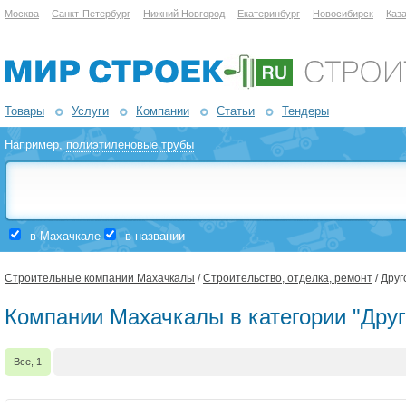
Москва
Санкт-Петербург
Нижний Новгород
Екатеринбург
Новосибирск
Каз
Товары
Услуги
Компании
Статьи
Тендеры
Например,
полиэтиленовые трубы
в Махачкале
в названии
Строительные компании Махачкалы
/
Строительство, отделка, ремонт
/ Друг
Компании Махачкалы в категории "Друг
Все, 1