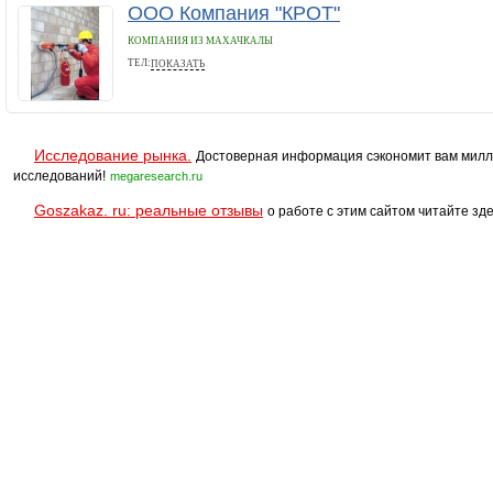
ООО Компания "КРОТ"
КОМПАНИЯ ИЗ МАХАЧКАЛЫ
ТЕЛ:
ПОКАЗАТЬ
8928 553 40 90
Исследование рынка.
Достоверная информация сэкономит вам милл
исследований!
megaresearch.ru
Goszakaz. ru: реальные отзывы
о работе с этим сайтом читайте зде