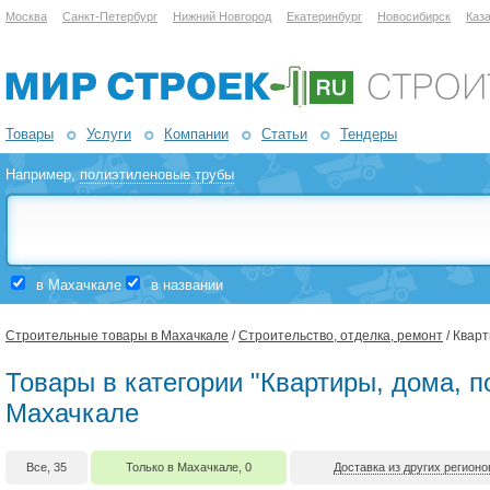
Москва
Санкт-Петербург
Нижний Новгород
Екатеринбург
Новосибирск
Каз
Товары
Услуги
Компании
Статьи
Тендеры
Например,
полиэтиленовые трубы
в Махачкале
в названии
Строительные товары в Махачкале
/
Строительство, отделка, ремонт
/ Квар
Товары в категории "Квартиры, дома, 
Махачкале
Все, 35
Только в Махачкале, 0
Доставка из других регионо