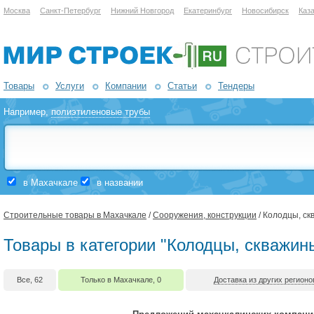
Москва
Санкт-Петербург
Нижний Новгород
Екатеринбург
Новосибирск
Каз
Товары
Услуги
Компании
Статьи
Тендеры
Например,
полиэтиленовые трубы
в Махачкале
в названии
Строительные товары в Махачкале
/
Сооружения, конструкции
/ Колодцы, с
Товары в категории "Колодцы, скважин
Все, 62
Только в Махачкале, 0
Доставка из других регионо