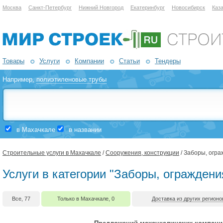
Москва
Санкт-Петербург
Нижний Новгород
Екатеринбург
Новосибирск
Каз
Товары
Услуги
Компании
Статьи
Тендеры
Например,
полиэтиленовые трубы
в Махачкале
в названии
Строительные услуги в Махачкале
/
Сооружения, конструкции
/ Заборы, огра
Услуги в категории "Заборы, ограждени
Все, 77
Только в Махачкале, 0
Доставка из других регионо