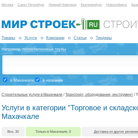
Москва
Санкт-Петербург
Нижний Новгород
Екатеринбург
Новосибирск
Каз
Товары
Услуги
Компании
Статьи
Тендеры
Например,
полиэтиленовые трубы
в Махачкале
в названии
Строительные услуги в Махачкале
/
Транспорт, оборудование, инструмент
/ 
Услуги в категории "Торговое и складс
Махачкале
Все, 30
Только в Махачкале, 0
Доставка из других регионо